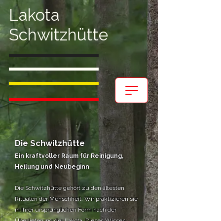
Lakota
Schwitzhütte
Die Schwitzhütte
Ein kraftvoller Raum für Reinigung,
Heilung und Neubeginn
Die Schwitzhütte gehört zu den ältesten
Ritualen der Menschheit. Wir praktizieren sie
in ihrer ursprünglichen Form nach der
Überlieferung der Lakota. Dieses Wissen