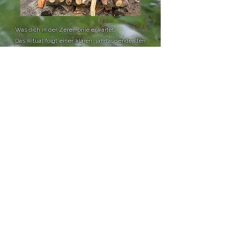
Was dich in der Zeremonie erwartet:
Das Ritual folgt einer klaren, jahrtausendealten
Struktur, die Sicherheit und Tiefe gibt.
Gemeinsam durchlaufen wir vier Runden, in
denen durch das Begießen von rotglühenden
Steinen heilsamer Dampf entsteht, der eine
ganzheitliche Reinigung von Körper, Geist und
Seele bewirkt.
Die Zeremonie wird in einer einfühlsamen
Mischung aus traditionellen Gesängen und
Gebeten der Lakota begleitet. So schaffen wir
einen geschützten Raum, der bewussten
Verbindung zu sich selbst, zu anderen und zur
gesamten Schöpfung herstellt.
info@lakota-schwitzhuette.de
Impressum